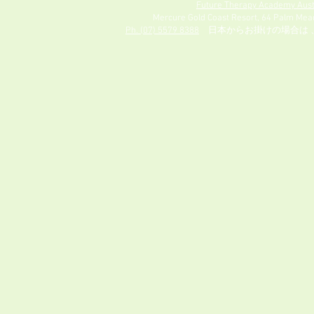
Future Therapy Academy Aust
Mercure Gold Coast Resort, 64 Palm Mead
Ph. (07) 5579 8388
日本からお掛けの場合は 